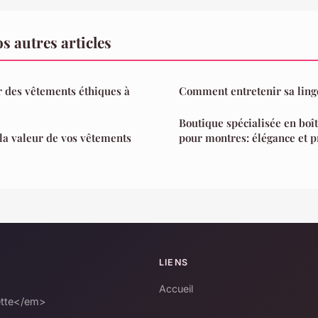
 autres articles
des vêtements éthiques à
Comment entretenir sa ling
Boutique spécialisée en boî
a valeur de vos vêtements
pour montres: élégance et pr
LIENS
Accueil
uette</em>