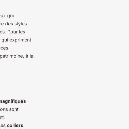
eux qui
re des styles
nés. Pour les
s qui expriment
èces
patrimoine, à la
magnifiques
ions sont
ent
Les
colliers