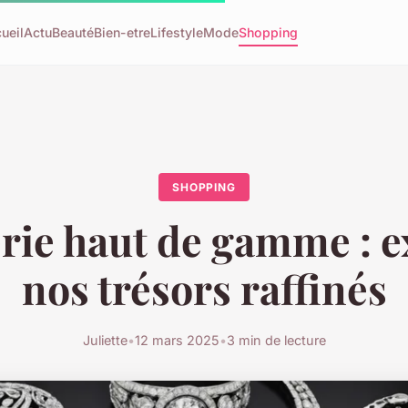
ueil
Actu
Beauté
Bien-etre
Lifestyle
Mode
Shopping
SHOPPING
erie haut de gamme : e
nos trésors raffinés
Juliette
•
12 mars 2025
•
3 min de lecture