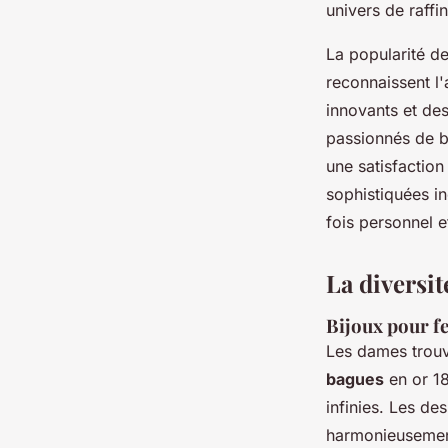
univers de raffi
La popularité de
reconnaissent l'
innovants et des
passionnés de bi
une satisfaction
sophistiquées in
fois personnel et
La diversi
Bijoux pour 
Les dames trouv
bagues
en or 1
infinies. Les d
harmonieusement