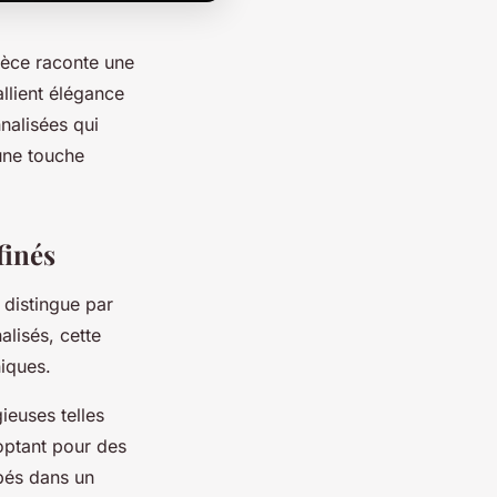
ièce raconte une
allient élégance
nalisées qui
une touche
finés
 distingue par
lisés, cette
niques.
ieuses telles
optant pour des
ppés dans un