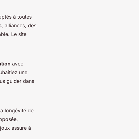
ptés à toutes
s
, alliances, des
ble. Le site
ation
avec
uhaitiez une
ous guider dans
 la longévité de
oposée,
joux assure à