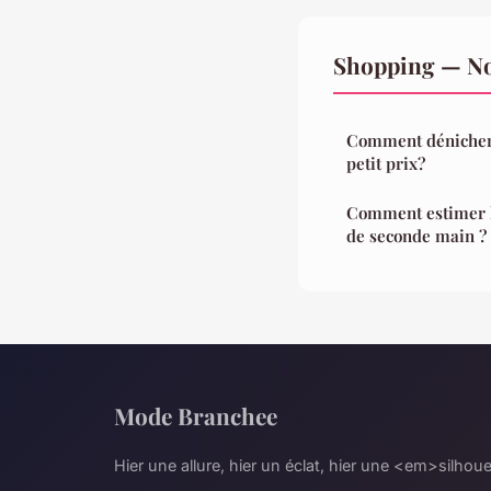
Shopping — Nos
Comment dénicher 
petit prix?
Comment estimer l
de seconde main ?
Mode Branchee
Hier une allure, hier un éclat, hier une <em>silho