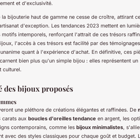
nement et d'exclusivité.
 la bijouterie haut de gamme ne cesse de croître, attirant c
artisanat d'exception. Les tendances 2023 mettent en lumiè
 motifs intemporels, renforçant l'attrait de ces trésors raffi
joux, l'accès à ces trésors est facilité par des témoignage
 unanime quant à l'expérience d'achat. En définitive, ces pi
carnent bien plus qu'un simple bijou : elles représentent un 
 culturel.
té des bijoux proposés
femmes
eront une pléthore de créations élégantes et raffinées. De
8 carats aux
boucles d'oreilles tendance
en argent, les opt
esigns contemporains, comme les
bijoux minimalistes
, s'alli
 avec des styles classiques pour chaque goût et budget. 