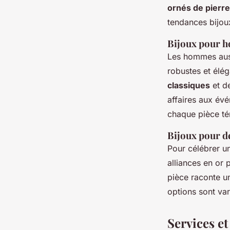
ornés de pierr
tendances bijou
Bijoux pour 
Les hommes auss
robustes et élég
classiques
et d
affaires aux év
chaque pièce té
Bijoux pour d
Pour célébrer u
alliances en or 
pièce raconte u
options sont va
Services et