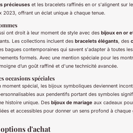
es précieuses
et les bracelets raffinés en or s'alignent sur l
x 2023, offrant un éclat unique à chaque tenue.
hommes
i ont droit à leur moment de style avec des
bijoux en or e
ants. Les collections incluent des
bracelets élégants
, des
es bagues contemporaines qui savent s'adapter à toutes les
énements formels. Avec une mention spéciale pour les montr
moigne d’un goût raffiné et d'une technicité avancée.
es occasions spéciales
n moment spécial, les bijoux symboliques deviennent incon
personnalisables aux pendentifs portant des symboles signif
ne histoire unique. Des
bijoux de mariage
aux cadeaux pour
riées et accessibles pour donner un sens profond à chaque 
 options d'achat